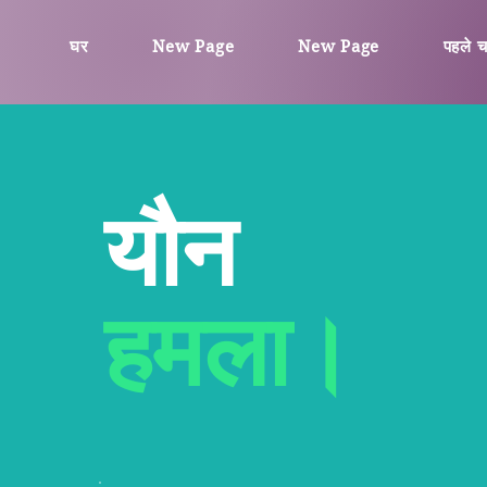
घर
New Page
New Page
पहले चर
यौन
हमला।