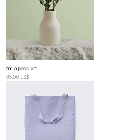
I'm a product
Giá
85,00 US$