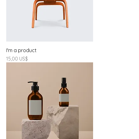
I'm a product
Giá
15,00 US$