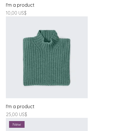
I'm a product
Giá
10,00 US$
I'm a product
Giá
25,00 US$
New