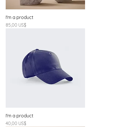
I'm a product
Giá
85,00 US$
I'm a product
Giá
40,00 US$