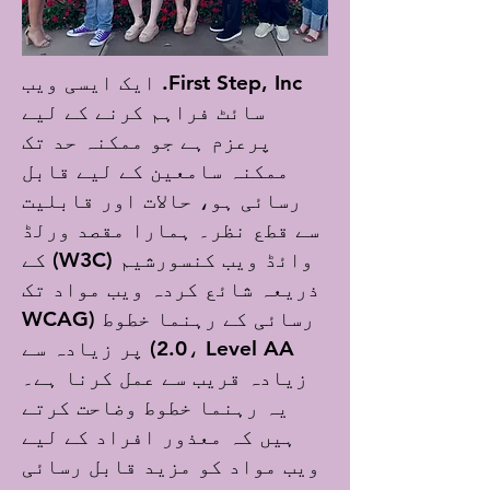
First Step, Inc. ایک ایسی ویب
سائٹ فراہم کرنے کے لیے
پرعزم ہے جو ممکنہ حد تک
ممکنہ سامعین کے لیے قابل
رسائی ہو، حالات اور قابلیت
سے قطع نظر۔ ہمارا مقصد ورلڈ
وائڈ ویب کنسورشیم (W3C) کے
ذریعہ شائع کردہ ویب مواد تک
رسائی کے رہنما خطوط (WCAG
2.0، Level AA) پر زیادہ سے
زیادہ قریب سے عمل کرنا ہے۔
یہ رہنما خطوط وضاحت کرتے
ہیں کہ معذور افراد کے لیے
ویب مواد کو مزید قابل رسائی