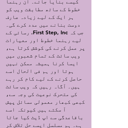
کیسے بنایا جائے۔ ان رہنما
خطوط کے ساتھ مطابقت ویب کو
ہر ایک کے لیے زیادہ صارف
دوست بنانے میں مدد کرے گی۔
جب کہ First Step, Inc. رسائی کے
لیے رہنما خطوط اور معیارات
پر عمل کرنے کی کوشش کرتا ہے،
ویب سائٹ کے تمام شعبوں میں
ایسا کرنا ہمیشہ ممکن نہیں
ہوتا اور ہم فی الحال اسے
حاصل کرنے کے لیے کام کر رہے
ہیں۔ آگاہ رہیں کہ ویب سائٹ
کی متحرک نوعیت کی وجہ سے،
کبھی کبھار معمولی مسائل پیش
آ سکتے ہیں کیونکہ اسے
باقاعدگی سے اپ ڈیٹ کیا جاتا
ہے۔ ہم مسلسل ایسے حل تلاش کر