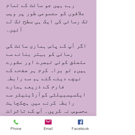
رہے ہیں جو سائٹ کے تمام
علاقوں کو مجموعی طور پر ویب
تک رسائی کی ایک ہی سطح تک لے
آئیں۔
اگر آپ کے پاس ہماری سائٹ کی
رسائی کو بہتر بنانے سے
متعلق کوئی تبصرے اور مشورے
ہیں، تو براہ کرم ہر صفحے کے
نیچے دیئے گئے ہم سے رابطہ
فارم کے ذریعے ہمارے
ایکسیسبیلٹی کوآرڈینیٹر سے
رابطہ کرنے میں ہچکچاہٹ
محسوس نہ کریں۔ آپ کے تاثرات
ہمیں بہتری لانے میں مدد کریں
گے۔
Phone
Email
Facebook